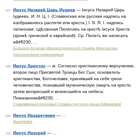
Иисус Назарей Царь Иудеев
— Іисусъ Назарей Царь
107
Іудеевъ. И. Н. Ц. І. (Славянская или русская надпись на
изображеніяхъ распятія или креста.) I. N. R. I. надпись
латинская, сдѣланная Пилатомъ на крестѣ Іисуса Христа
(кромѣ греческой и еврейской). Ср. Пилатъ же написалъ
и&#8230; …
Большой толково-фразеологический словарь Михельсона
(оригинальная орфография)
Иисус Христос
— м. Согласно христианскому вероучению,
108
второе лицо Пресвятой Троицы Бог Сын; основатель
христианства, Богочеловек, принявший на себя грехи
человечества, познавший мученическую смерть на кресте,
затем воскресший и вознесшийся на небеса;
Помазанник&#8230; …
Современный толковый словарь русского языка Ефремовой
Иисус Назаретянин
— …
109
Википедия
Иисус Назорей
— …
110