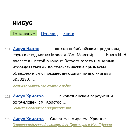
иисус
Толкование
Перевод
Книги
Иисус Навин
— согласно библейским преданиям,
101
слуга и сподвижник Моисея (См. Моисей). Книга И. Н.
является шестой в каноне Ветхого завета и многими
исследователями по стилистическим признакам
объединяется с предшествующими пятью книгами
в&#8230; …
Большая советская энциклопедия
Иисус Христос
— в христианском вероучении
102
богочеловек; см. Христос …
Большая советская энциклопедия
Иисус Христос
— Спаситель мира см. Христос …
103
Энциклопедический словарь Ф.А. Брокгауза и И.А. Ефрона