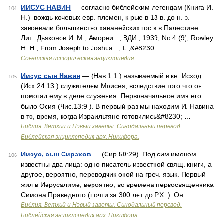
ИИСУС НАВИН
— согласно библейским легендам (Книга И.
104
Н.), вождь кочевых евр. племен, к рые в 13 в. до н. э.
завоевали большинство хананейских гос в в Палестине.
Лит.: Дьяконов И. М., Амореи..., ВДИ , 1939, No 4 (9); Rowley
H. Н., From Joseph to Joshua..., L.,&#8230; …
Советская историческая энциклопедия
Иисус сын Навин
— (Нав.1:1 ) называемый в кн. Исход
105
(Исх.24:13 ) служителем Моисея, вследствие того что он
помогал ему в деле служения. Первоначальное имя его
было Осия (Чис.13:9 ). В первый раз мы находим И. Навина
в то, время, когда Израильтяне готовились&#8230; …
Библия. Ветхий и Новый заветы. Синодальный перевод.
Библейская энциклопедия арх. Никифора.
Иисус, сын Сирахов
— (Сир.50:29). Под сим именем
106
известны два лица: одно писатель известной свящ. книги, а
другое, вероятно, переводчик оной на греч. язык. Первый
жил в Иерусалиме, вероятно, во времена первосвященника
Симона Праведного (почти за 300 лет до Р.Х. ). Он …
Библия. Ветхий и Новый заветы. Синодальный перевод.
Библейская энциклопедия арх. Никифора.